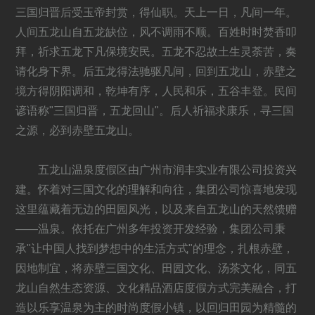
三国归晋后受玉帝封赏，得仙职。天上一日，凡间一年。
人间五龙山自五龙缺位，风不调雨不顺。百姓时时焚香叩
拜，祈求五龙下凡保境安民。五龙不忍故土生灵荼苦，奏
请化身下界。后五龙得法驰驱凡间，回到五龙山，赤壁之
境方得阴阳调和，乾坤有序，人民和乐，五谷丰登。民间
谚语称"三国归晋，五龙回山"。后人祈福求康乐，寻三国
之源，必到赤壁五龙山。
五龙山温泉度假区由广州市润丰实业有限公司投资兴
建。怀着对三国文化的理解和向往，集团公司惊喜地发现
这里蕴藏着无边的田园风光，以及来自五龙山的天然馈赠
——温泉。依托在广州多年投资开发经验，集团公司秉
承"让中国人找到梦想中的生活方式"的理念，扎根赤壁，
因地制宜，将赤壁三国文化、田园文化、汤茶文化，同五
龙山自然生态资源、文化精品酒店度假方式完美融合，打
造以乐享温泉为主的时尚度假小镇，以回归田园为精髓的