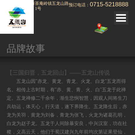
0715-5218888
湖北省赤壁市茶庵岭镇五龙山路
预订电话：
（温泉大道）1号
<< 返回
品牌故事
品牌故事
三国文化
【三国归晋，五龙回山】——五龙山传说
田园文化
五龙山因"赤龙、黄龙、青龙、火龙、白龙"五龙而得
汤茶文化
名。相传上古时期，有"赤、黄、青、火、白"五龙于此禅
项目整体规划蓝图
定。五龙禅修二千余年，渐生悲悯智慧，因观人间将生刀
运动之美
兵劫运，体天心，行天道，遂下界降生。五龙降生后，赤
静谧之美
龙为关羽，黄龙为刘备，青龙为张飞，火龙为诸葛孔明，
白龙为赵子龙。五龙于人间除暴安良，中兴汉室，功在社
野趣之美
稷，义高云天，他们于蜀汉建兴九年前均次第证果登仙，
甜蜜之美